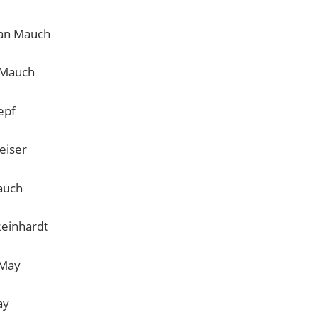
ian Mauch
 Mauch
epf
eiser
Mauch
Reinhardt
 May
ay