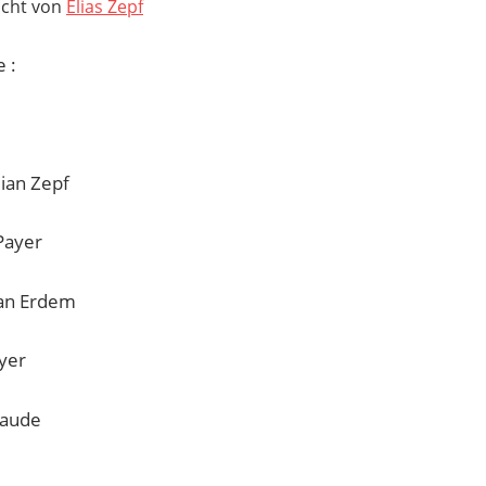
icht von
Elias Zepf
 :
lian Zepf
Payer
an Erdem
yer
Faude