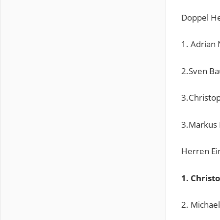
Doppel H
1. Adrian
2.Sven Ba
3.Christo
3.Markus 
Herren Ei
1. Chr
2. Mich