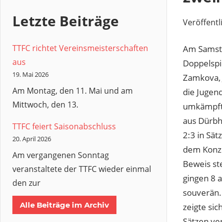
Letzte Beiträge
Veröffentl
TTFC richtet Vereinsmeisterschaften
Am Samsta
aus
Doppelspie
19. Mai 2026
Zamkova, 
Am Montag, den 11. Mai und am
die Jugen
Mittwoch, den 13.
umkämpft 
aus Dürbh
TTFC feiert Saisonabschluss
2:3 in Sät
20. April 2026
dem Konzep
Am vergangenen Sonntag
Beweis st
veranstaltete der TTFC wieder einmal
gingen 8 a
den zur
souverän. 
Alle Beiträge im Archiv
zeigte sic
Sätzen ve