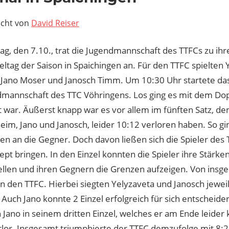
icht von
David Reiser
g, den 7.10., trat die Jugendmannschaft des TTFCs zu ih
ltag der Saison in Spaichingen an. Für den TTFC spielten 
Jano Moser und Janosch Timm. Um 10:30 Uhr startete das
dmannschaft des TTC Vöhringens. Los ging es mit dem Dop
war. Äußerst knapp war es vor allem im fünften Satz, den
eim, Jano und Janosch, leider 10:12 verloren haben. So gi
zen an die Gegner. Doch davon ließen sich die Spieler des 
t bringen. In den Einzel konnten die Spieler ihre Stärken
ellen und ihren Gegnern die Grenzen aufzeigen. Von insge
n den TTFC. Hierbei siegten Yelyzaveta und Janosch jeweils
Auch Jano konnte 2 Einzel erfolgreich für sich entscheid
h Jano in seinem dritten Einzel, welches er am Ende leider 
rlor. Insgesamt triumphierte der TTFC demzufolge mit 8:2