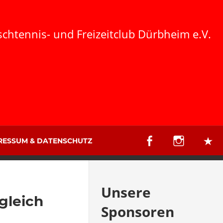
schtennis- und Freizeitclub Dürbheim e.V.
RESSUM & DATENSCHUTZ
Unsere
gleich
Sponsoren