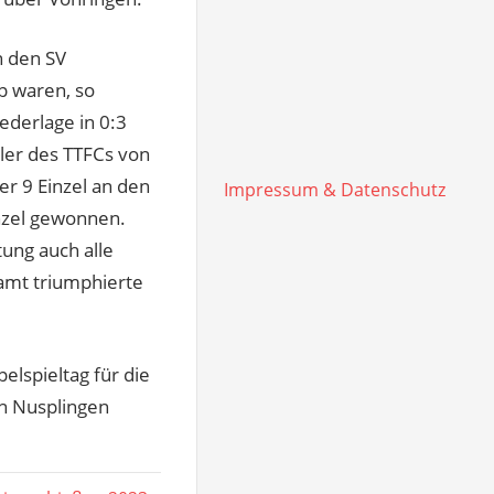
n den SV
p waren, so
ederlage in 0:3
eler des TTFCs von
er 9 Einzel an den
Impressum & Datenschutz
inzel gewonnen.
tung auch alle
amt triumphierte
elspieltag für die
in Nusplingen