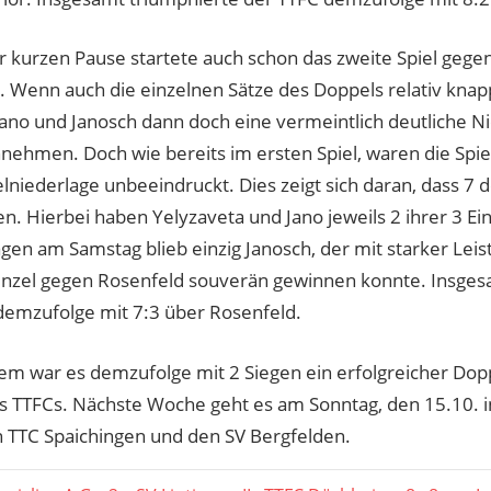
r kurzen Pause startete auch schon das zweite Spiel gege
. Wenn auch die einzelnen Sätze des Doppels relativ knap
ano und Janosch dann doch eine vermeintlich deutliche Ni
nnehmen. Doch wie bereits im ersten Spiel, waren die Spi
niederlage unbeeindruckt. Dies zeigt sich daran, dass 7 d
en. Hierbei haben Yelyzaveta und Jano jeweils 2 ihrer 3 E
en am Samstag blieb einzig Janosch, der mit starker Leis
Einzel gegen Rosenfeld souverän gewinnen konnte. Insges
demzufolge mit 7:3 über Rosenfeld.
llem war es demzufolge mit 2 Siegen ein erfolgreicher Dopp
s TTFCs. Nächste Woche geht es am Sonntag, den 15.10. 
 TTC Spaichingen und den SV Bergfelden.