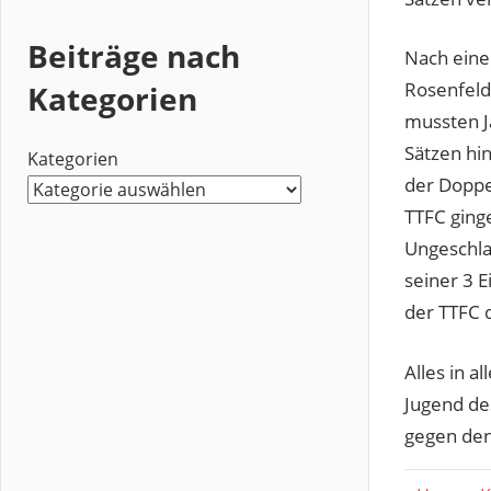
Beiträge nach
Nach eine
Rosenfeld
Kategorien
mussten J
Sätzen hi
Kategorien
der Doppel
TTFC ging
Ungeschlag
seiner 3 
der TTFC 
Alles in a
Jugend de
gegen den