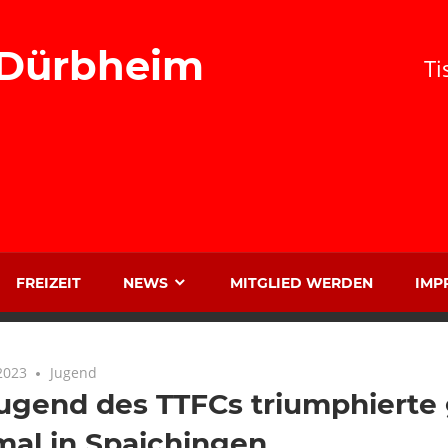
 Dürbheim
Ti
FREIZEIT
NEWS
MITGLIED WERDEN
IMP
2023
Jugend
ugend des TTFCs triumphierte 
al in Spaichingen