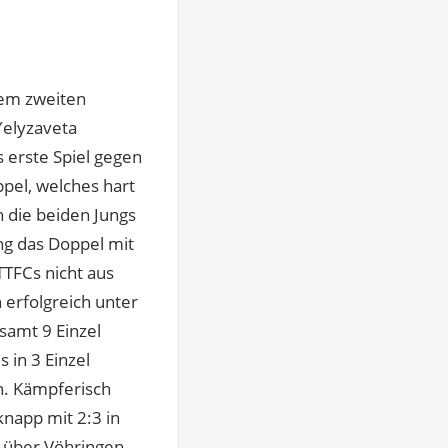
rem zweiten
Yelyzaveta
 erste Spiel gegen
pel, welches hart
 die beiden Jungs
ng das Doppel mit
TTFCs nicht aus
 erfolgreich unter
samt 9 Einzel
 in 3 Einzel
en. Kämpferisch
knapp mit 2:3 in
 über Vöhringen.