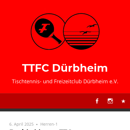
Zum
Inhalt
springen
TTFC Dürbheim
Tischtennis- und Freizeitclub Dürbheim e.V.
6. April 2025
Herren-1