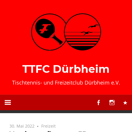
Zum
Inhalt
springen
TTFC Dürbheim
Tischtennis- und Freizeitclub Dürbheim e.V.
30. Mai 2022
Freizeit