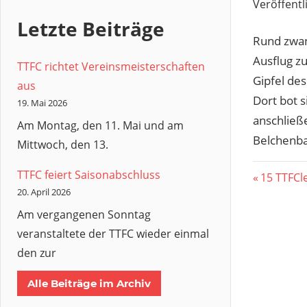
Veröffentl
Letzte Beiträge
Rund zwan
Ausflug z
TTFC richtet Vereinsmeisterschaften
Gipfel des
aus
Dort bot 
19. Mai 2026
anschließe
Am Montag, den 11. Mai und am
Belchenba
Mittwoch, den 13.
TTFC feiert Saisonabschluss
Beitr
Vorherig
15 TTFCle
20. April 2026
Beitrag:
Am vergangenen Sonntag
veranstaltete der TTFC wieder einmal
den zur
Alle Beiträge im Archiv