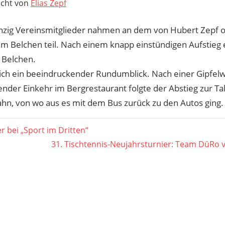
icht von
Elias Zepf
zig Vereinsmitglieder nahmen an dem von Hubert Zepf o
um Belchen teil. Nach einem knapp einstündigen Aufstieg
 Belchen.
sich ein beeindruckender Rundumblick. Nach einer Gipfe
nder Einkehr im Bergrestaurant folgte der Abstieg zur Tal
hn, von wo aus es mit dem Bus zurück zu den Autos ging.
agsnavigation
er
r bei „Sport im Dritten“
Nächster
31. Tischtennis-Neujahrsturnier: Team DüRo ve
Beitrag: