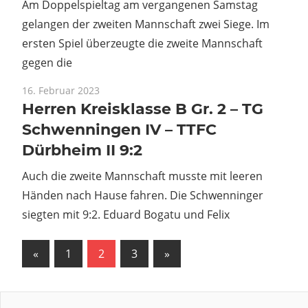
Am Doppelspieltag am vergangenen Samstag
gelangen der zweiten Mannschaft zwei Siege. Im
ersten Spiel überzeugte die zweite Mannschaft
gegen die
16. Februar 2023
Herren Kreisklasse B Gr. 2 – TG
Schwenningen IV – TTFC
Dürbheim II 9:2
Auch die zweite Mannschaft musste mit leeren
Händen nach Hause fahren. Die Schwenninger
siegten mit 9:2. Eduard Bogatu und Felix
Seitennummerierung
Vorherige
Nächste
«
1
2
3
»
Beiträge
Beiträge
der
Beiträge