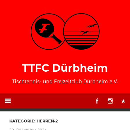
Zum
Inhalt
springen
TTFC Dürbheim
Tischtennis- und Freizeitclub Dürbheim e.V.
KATEGORIE:
HERREN-2
30. Dezember 2024